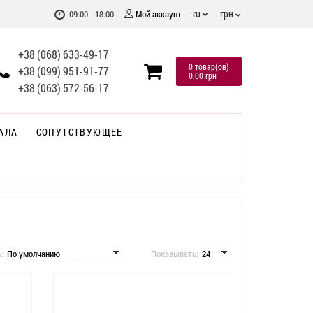
грн
ru
09:00 - 18:00
Мой аккаунт
+38 (068) 633-49-17
0 товар(ов)
+38 (099) 951-91-77
0.00 грн
+38 (063) 572-56-17
АЛА
СОПУТСТВУЮЩЕЕ
ь:
Показывать: