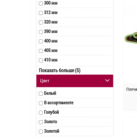
300 мм
195 мм (с крючком)
312 мм
195 мм
320 мм
230 мм
390 мм
400 мм
405 мм
410 мм
420 мм
Показать больше (5)
425 мм
Цвет
435 мм
Плечи
Белый
450 мм
В ассортименте
460 мм
Голубой
Золото
Золотой