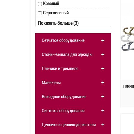
Красный
Серо-зеленый
Серый
Показать больше (3)
Хаки (серо-зеленый)
Сетчатое оборудование
Черный
Стойки-вешала для одежды
Плечики и тремпеля
Манекены
Плечи
Выездное оборудование
Системы оборудования
Ценники и ценникодержатели