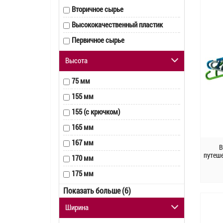
Вторичное сырье
Высококачественный пластик
Первичное сырье
Высота
75 мм
155 мм
155 (с крючком)
165 мм
167 мм
В
путеш
170 мм
175 мм
182 мм
Показать больше (6)
185 мм
Ширинa
190 мм