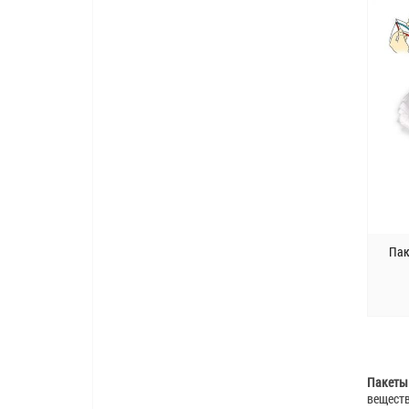
Пак
Пакеты 
веществ