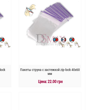
lock
Пакеты струна с застежкой zip-lock 40х60
мм
Цена:
22.00 грн
КУПИТЬ
Быстрый заказ