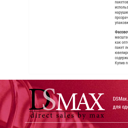
пакетов
использ
нарушив
прозрач
упаковк
Фасовоч
масштаб
как опт
пакет л
ювелирн
содержи
Купив п
DSMax.
для од