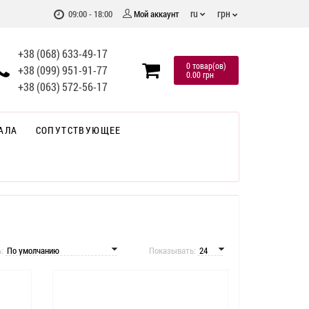
грн
ru
09:00 - 18:00
Мой аккаунт
+38 (068) 633-49-17
0 товар(ов)
+38 (099) 951-91-77
0.00 грн
+38 (063) 572-56-17
АЛА
СОПУТСТВУЮЩЕЕ
ь:
Показывать: