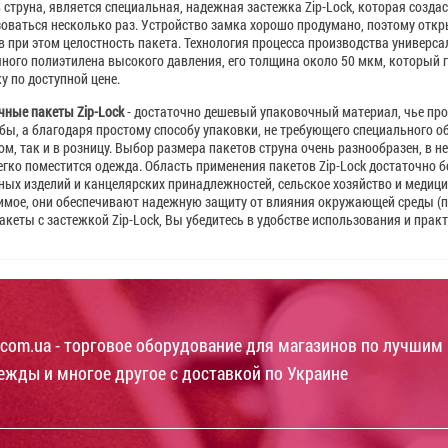
 струна, является специальная, надежная застежка Zip-Lock, которая созда
оваться несколько раз. Устройство замка хорошо продумано, поэтому откры
 при этом целостность пакета. Технология процесса производства универс
ного полиэтилена высокого давления, его толщина около 50 мкм, который
у по доступной цене.
ные пакеты Zip-Lock
- достаточно дешевый упаковочный материал, чье п
ы, а благодаря простому способу упаковки, не требующего специального о
ом, так и в розницу. Выбор размера пакетов струна очень разнообразен, в 
егко поместится одежда. Область применения пакетов Zip-Lock достаточно
ых изделий и канцелярских принадлежностей, сельское хозяйство и медици
мое, они обеспечивают надежную защиту от влияния окружающей среды (пы
акеты с застежкой Zip-Lock, Вы убедитесь в удобстве использования и прак
com.ua - торговое оборудование для магазинов по лучшим 
ежды и многое другое с доставкой по Украине