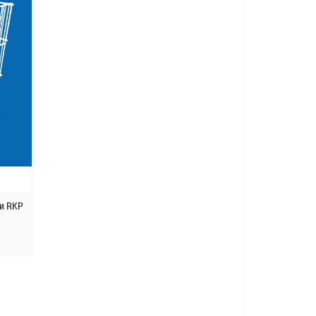
жи RKP