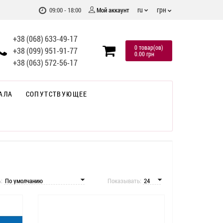
грн
ru
09:00 - 18:00
Мой аккаунт
+38 (068) 633-49-17
0 товар(ов)
+38 (099) 951-91-77
0.00 грн
+38 (063) 572-56-17
АЛА
СОПУТСТВУЮЩЕЕ
ь:
Показывать: