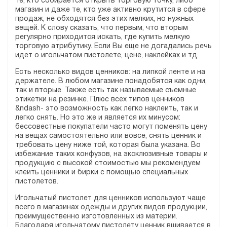
Те, кто собирается открыть торговую точку, либо
магазин и даже те, кто уже активно крутится в сфере
продаж, не обходятся без этих мелких, но нужных
вещей. К слову сказать, что первым, что вторым
регулярно приходится искать, где купить мелкую
торговую атрибутику. Если Вы еще не догадались речь
идет о игольчатом пистолете, цене, наклейках и тд.
Есть несколько видов ценников: на липкой ленте и на
держателе. В любом магазине понадобятся как одни,
так и вторые. Также есть так называемые съемные
этикетки на резинке. Плюс всех типов ценников
&ndash- это возможность как легко наклеить, так и
легко снять. Но это же и является их минусом:
бессовестные покупатели часто могут поменять цену
на вещах самостоятельно или вовсе, снять ценник и
требовать цену ниже той, которая была указана. Во
избежание таких конфузов, на эксклюзивные товары и
продукцию с высокой стоимостью мы рекомендуем
клеить ценники и бирки с помощью специальных
пистолетов.
Игольчатый пистолет для ценников используют чаще
всего в магазинах одежды и других видов продукции,
преимущественно изготовленных из материи.
Благодаря игольчатому пистолету ценник вшивается в