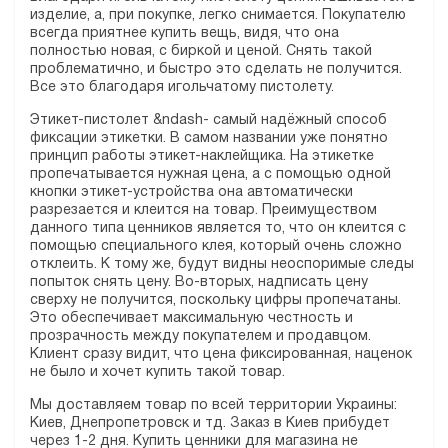
изделие, а, при покупке, легко снимается. Покупателю
всегда приятнее купить вещь, видя, что она
полностью новая, с биркой и ценой. Снять такой
проблематично, и быстро это сделать не получится.
Все это благодаря игольчатому пистолету.
Этикет-пистолет &ndash- самый надёжный способ
фиксации этикетки. В самом названии уже понятно
принцип работы этикет-наклейщика. На этикетке
пропечатывается нужная цена, а с помощью одной
кнопки этикет-устройства она автоматически
разрезается и клеится на товар. Преимуществом
данного типа ценников является то, что он клеится с
помощью специального клея, который очень сложно
отклеить. К тому же, будут видны неоспоримые следы
попыток снять цену. Во-вторых, надписать цену
сверху не получится, поскольку цифры пропечатаны.
Это обеспечивает максимальную честность и
прозрачность между покупателем и продавцом.
Клиент сразу видит, что цена фиксированная, наценок
не было и хочет купить такой товар.
Мы доставляем товар по всей территории Украины:
Киев, Днепропетровск и тд. Заказ в Киев прибудет
через 1-2 дня. Купить ценники для магазина не