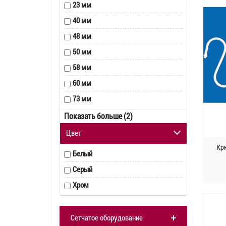
23 мм
105 мм
40 мм
125 мм
48 мм
50 мм
58 мм
60 мм
73 мм
80 мм
Показать больше (2)
100 мм
Цвет
Кр
Белый
Серый
Хром
Сетчатое оборудование