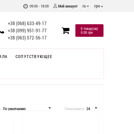
грн
ru
09:00 - 18:00
Мой аккаунт
+38 (068) 633-49-17
0 товар(ов)
+38 (099) 951-91-77
0.00 грн
+38 (063) 572-56-17
АЛА
СОПУТСТВУЮЩЕЕ
ь:
Показывать: