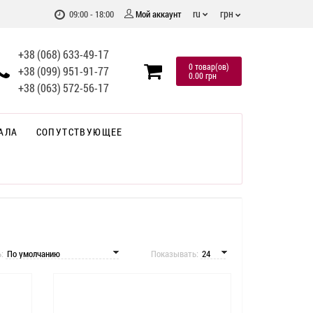
грн
ru
09:00 - 18:00
Мой аккаунт
+38 (068) 633-49-17
0 товар(ов)
+38 (099) 951-91-77
0.00 грн
+38 (063) 572-56-17
АЛА
СОПУТСТВУЮЩЕЕ
ь:
Показывать: