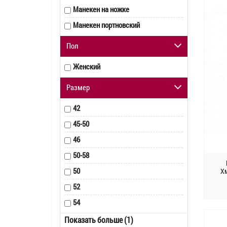
Манекен на ножке
Манекен портновский
Пол
Женский
Размер
42
45-50
46
50-58
50
Х
52
54
58-64
Показать больше (1)