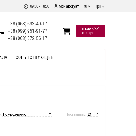
грн
ru
09:00 - 18:00
Мой аккаунт
+38 (068) 633-49-17
0 товар(ов)
+38 (099) 951-91-77
0.00 грн
+38 (063) 572-56-17
АЛА
СОПУТСТВУЮЩЕЕ
ь:
Показывать: