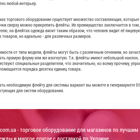
но любой интерьер.
мах торгового оборудование существует множество составляющих, которые
ки сверху можно прикрепить флейты. Их преимущество заключается в том, ч
елю, на флейтах одежда висит таким образом, что человек видит её лицевую
 товаров, но идеально - для различных размеров.
имости от типа модели, флейты могут быть с различным сечением, но зачас
ть прямую форму или же изогнутую. Т.к. флейты имеют небольшой наклон, то
ествуют специальные разделители, что значительно, ко всему прочему, упро
помещается порядка десятка единиц товара.
ть необходимую флейту для системы вариант вы можете в гипермаркете DS
ктующих для систем оборудования.
com.ua - торговое оборудование для магазинов по лучшим 
ежды и многое другое с доставкой по Украине