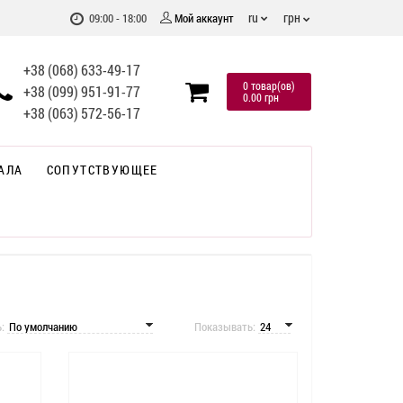
грн
ru
09:00 - 18:00
Мой аккаунт
+38 (068) 633-49-17
0 товар(ов)
+38 (099) 951-91-77
0.00 грн
+38 (063) 572-56-17
АЛА
СОПУТСТВУЮЩЕЕ
ь:
Показывать: