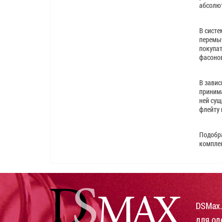
абсолют
В систе
перемыч
покупат
фасонов
В завис
принима
ней сущ
флейту 
Подобра
компле
DSMax.
для од