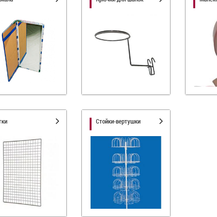
тки
Стойки-вертушки