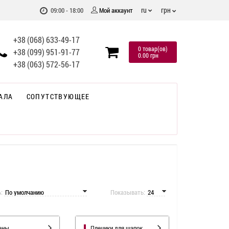
грн
ru
09:00 - 18:00
Мой аккаунт
+38 (068) 633-49-17
0 товар(ов)
+38 (099) 951-91-77
0.00 грн
+38 (063) 572-56-17
АЛА
СОПУТСТВУЮЩЕЕ
ь:
Показывать:
ены
Плечики для шапок